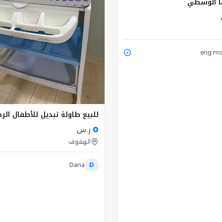
ا الوسطي
eng m
للبيع طاولة تبديل للأطفال الر
0
ر.س
الهفوف
Dana
D