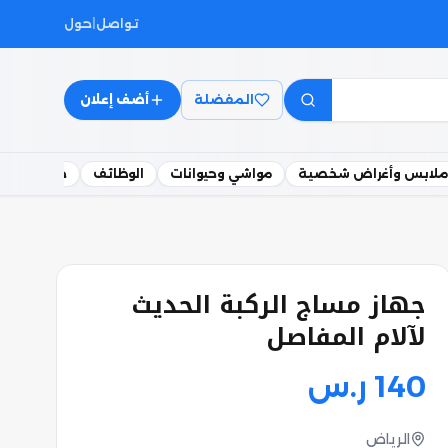
تواصل
|
حول
المفضلة
أضف إعلان
ملابس وأغراض شخصية
مواشي وحيوانات
الوظائف
خدمات
جهاز مساج الركبة الحديث
لآلام المفاصل
140
ر.س
الرياض