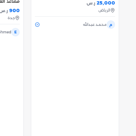
مصاعد الف
25,000
ر.س
900
الرياض
ر.س
جدة
م
محمد عبدالله
ohmed
E