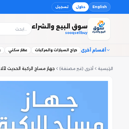
English
دخول
تسجيل
سوق البيع والشراء
sooqsellbuy
أقسام أخرى
حراج السيارات والمركبات
عقار سكني
ع
الرئيسية
أخرى (غير مصنفة)
جهاز مساج الركبة الحديث لآل