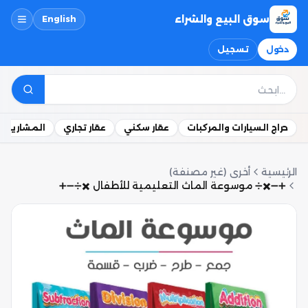
سوق البيع والشراء
English
دخول
تسجيل
حراج السيارات والمركبات
عقار سكني
عقار تجاري
المشاريع ال
الرئيسية
أخرى (غير مصنفة)
➕➖✖️➗ موسوعة الماث التعليمية للأطفال ✖️➗➖➕