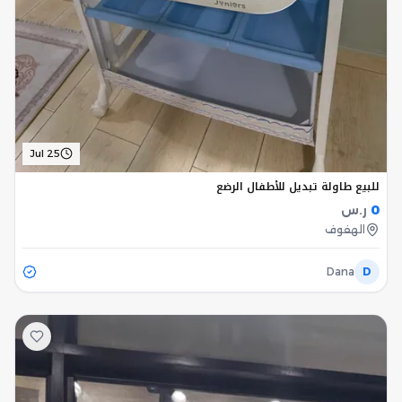
Jul 25
للبيع طاولة تبديل للأطفال الرضع
0
ر.س
الهفوف
Dana
D