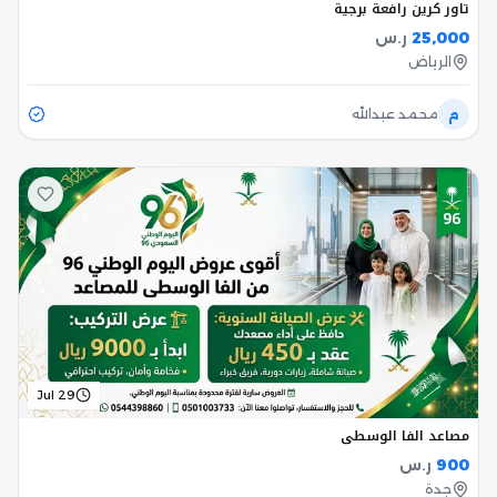
تاور كرين رافعة برجية
25,000
ر.س
الرياض
م
محمد عبدالله
Jul 29
مصاعد الفا الوسطي
900
ر.س
جدة