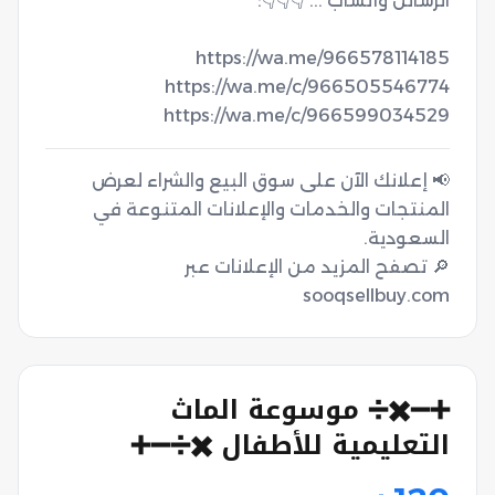
https://wa.me/c/966599034529
📢 إعلانك الآن على سوق البيع والشراء لعرض
المنتجات والخدمات والإعلانات المتنوعة في
🔎 تصفح المزيد من الإعلانات عبر
sooqsellbuy.com
➕➖✖️➗ موسوعة الماث
التعليمية للأطفال ✖️➗➖➕