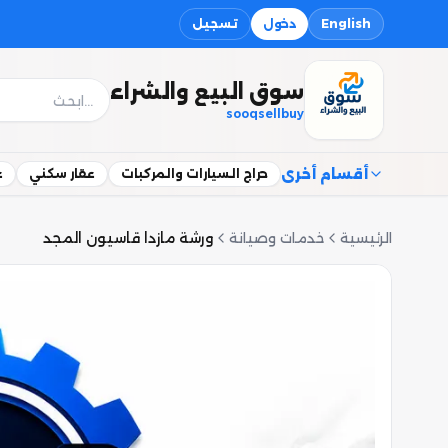
English
دخول
تسجيل
سوق البيع والشراء
sooqsellbuy
أقسام أخرى
حراج السيارات والمركبات
عقار سكني
ع
الرئيسية
خدمات وصيانة
ورشة مازدا قاسيون المجد