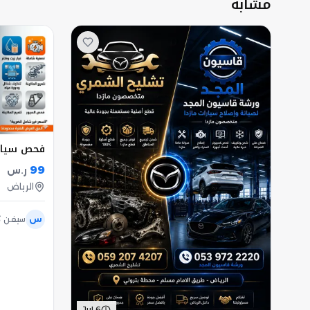
مشابه
فحص سيار
99
ر.س
الرياض
س
سيفن ك
Jul 6