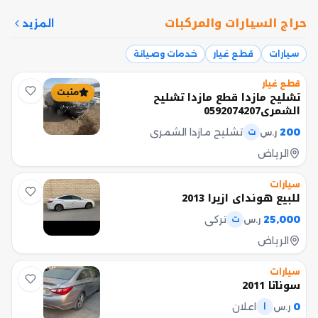
حراج السيارات والمركبات
المزيد
سيارات
قطع غيار
خدمات وصيانة
قطع غيار
مثبت
تشليح مازدا قطع مازدا تشليح
الشمري0592074207
200
تشليح مازدا الشمري
ر.س
ت
الرياض
سيارات
للبيع هونداي ازيرا 2013
25,000
تركي
ر.س
ت
الرياض
سيارات
سوناتا 2011
0
اعلان
ر.س
ا