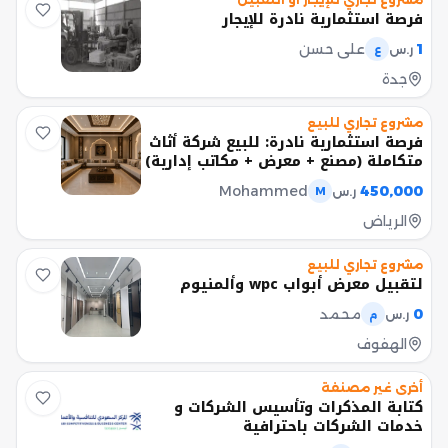
فرصة استثمارية نادرة للإيجار
1
علي حسن
ر.س
ع
جدة
مشروع تجاري للبيع
فرصة استثمارية نادرة: للبيع شركة أثاث
متكاملة (مصنع + معرض + مكاتب إدارية)
Mohammed
450,000
ر.س
M
الرياض
مشروع تجاري للبيع
لتقبيل معرض أبواب wpc وألمنيوم
0
محمد
ر.س
م
الهفوف
أخرى غير مصنفة
كتابة المذكرات وتأسيس الشركات و
خدمات الشركات باحترافية