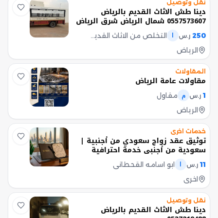
نقل وتوصيل
دينا طش الاثاث القديم بالرياض
0557573607 شمال الرياض شرق الرياض
غرب الرياض جنوب
250
التخلص من الاثاث القديم بالرياض 0557573607
ر.س
ا
الرياض
المقاولات
مقاولات عامة الرياض
1
مقاول
ر.س
م
الرياض
خدمات اخرى
توثيق عقد زواج سعودي من أجنبية |
سعودية من أجنبي خدمة احترافية
وسريعة في إنهاء إجراءات توثيق عقد
11
ابو اسامه القحطاني
ر.س
ا
الزواج توثيق عقد زواج سعودي من
أجنبية توثيق عقد زواج سعودية من
اخرى
أجنبي متابعة كاملة للمعاملة حتى صدور
عقد الزواج الرسمي بإذن الله. خدماتنا
نقل وتوصيل
تشمل - مراجعة المستندات والمتطلبات
دينا طش الاثاث القديم بالرياض
النظامية. - متابعة إجراءات التوثيق لدى