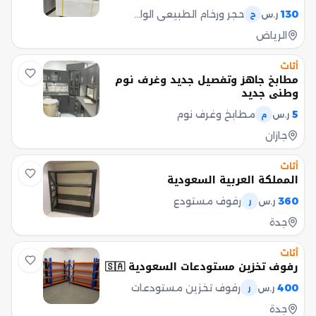
130
حجر ورخام الطبيعي الواجهات
ر.س
ح
الرياض
أثاث
مطابخ جاهز وتفصيل جديد وغرف نوم
وطني جديد
5
مطابخ وغرف نوم
ر.س
م
جازان
أثاث
المملكة العربية السعودية
360
رفوف مستودع
ر.س
ر
جدة
أثاث
رفوف تخزين مستودعات السعودية 🇸🇦
400
رفوف تخزين مستودعات
ر.س
ر
جدة