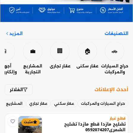
التصنيفات
المزيد
📱
💼
🏢
🏠
🚗
حراج السيارات
عقار سكني
عقار تجاري
المشاريع
أجهزة
والمركبات
التجارية
وإلكتروني
أحدث الإعلانات
الفلاتر
حراج السيارات والمركبات
عقار سكني
عقار تجاري
المشاريع التج
قطع غيار
مثبت
تشليح مازدا قطع مازدا تشليح
الشمري0592074207