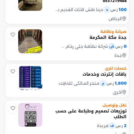
0537219488
الجهات المختصة. - حجز المواعيد اللازمة
عند الحاجة. - إصدار عقد الزواج
100
دينا طش الاثاث القديم بالرياض 0537219488
ر.س
د
الإلكتروني بعد اكتمال الإجراءات. -
الرياض
متابعة خاصة للحالات داخل المملكة
وخارجها. لماذا تختارنا؟ - سرعة في
الإنجاز والمتا
صيانة ونظافة
جدة مكة المكرمة
0
شركة نظافة جلي رخام جدة
ر.س
ش
جدة
خدمات اخرى
باقات إنترنت وخدمات
1,800
متجر المالكي للانترنت
ر.س
م
اخرى
نقل وتوصيل
توزيعات تصميم وطباعة على حسب
الطلب
2
فريدة
ر.س
ف