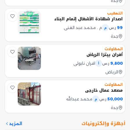
جدة
التعقيب
اصدار شهادة الأشغال إتمام البناء
99
م . محمد عبد الغني
ر.س
م
جدة
المقاولات
أفران بيتزا الرياض
9,800
افران نابولي
ر.س
ا
الرياض
المقاولات
مصعد عمال خارجي
50,000
محمد عبدالله
ر.س
م
جدة
أجهزة وإلكترونيات
المزيد