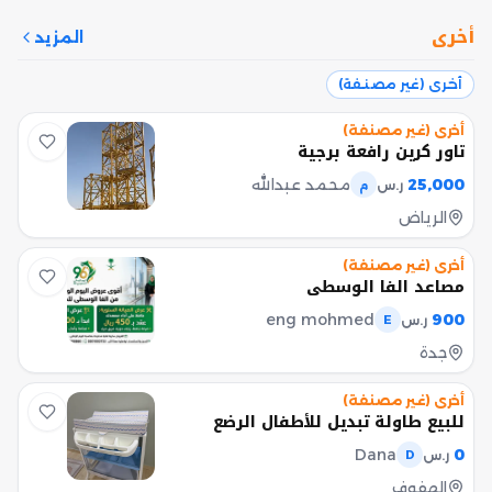
أخرى
المزيد
أخرى (غير مصنفة)
أخرى (غير مصنفة)
تاور كرين رافعة برجية
25,000
محمد عبدالله
ر.س
م
الرياض
أخرى (غير مصنفة)
مصاعد الفا الوسطي
eng mohmed
900
ر.س
E
جدة
أخرى (غير مصنفة)
للبيع طاولة تبديل للأطفال الرضع
Dana
0
ر.س
D
الهفوف