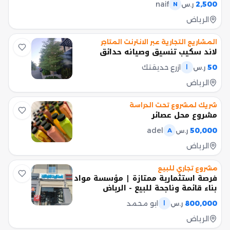
naif
2,500
ر.س
N
الرياض
المشاريع التجارية عبر الانترنت المتاجر
لاند سكيب تنسيق وصيانه حدائق
50
ازرع حديقتك
ر.س
ا
الرياض
شريك لمشروع تحت الدراسة
مشروع محل عصائر
adel
50,000
ر.س
A
الرياض
مشروع تجاري للبيع
فرصة استثمارية ممتازة | مؤسسة مواد
بناء قائمة وناجحة للبيع - الرياض
800,000
ابو محمد
ر.س
ا
الرياض