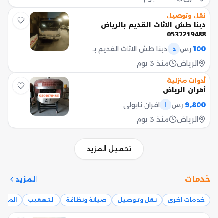
أجنبي متابعة كاملة للمعاملة حتى صدور
عقد الزواج الرسمي بإذن الله. خدماتنا
نقل وتوصيل
تشمل - مراجعة المستندات والمتطلبات
دينا طش الاثاث القديم بالرياض
النظامية. - متابعة إجراءات التوثيق لدى
0537219488
الجهات المختصة. - حجز المواعيد اللازمة
100
دينا طش الاثاث القديم بالرياض 0537219488
ر.س
د
عند الحاجة. - إصدار عقد الزواج
الإلكتروني بعد اكتمال الإجراءات. -
الرياض
منذ 3 يوم
متابعة خاصة للحالات داخل المملكة
وخارجها. لماذا تختارنا؟ - سرعة في
أدوات منزلية
الإنجاز والمتا
أفران الرياض
9,800
افران نابولي
ر.س
ا
الرياض
منذ 3 يوم
تحميل المزيد
خدمات
المزيد
خدمات اخرى
نقل وتوصيل
صيانة ونظافة
التعقيب
المقاو