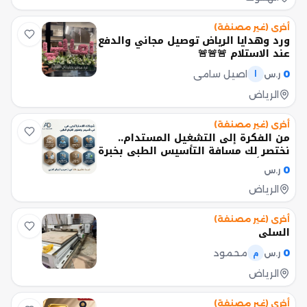
أخرى (غير مصنفة)
ورد وهدايا الرياض توصيل مجاني والدفع
عند الاستلام 🚨🚨🚨
0
اصيل سامي
ر.س
ا
الرياض
أخرى (غير مصنفة)
من الفكرة إلى التشغيل المستدام..
نختصر لك مسافة التأسيس الطبي بخبرة
20 عاماً
0
ر.س
الرياض
أخرى (غير مصنفة)
السلي
0
محمود
ر.س
م
الرياض
أخرى (غير مصنفة)