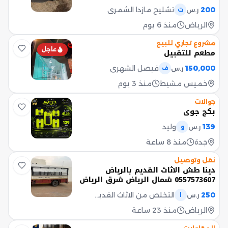
200
تشليح مازدا الشمري
ر.س
ت
الرياض
منذ 6 يوم
مشروع تجاري للبيع
عاجل
مطعم للتقبيل
150,000
فيصل الشهري
ر.س
ف
خميس مشيط
منذ 3 يوم
جوالات
بكج جوي
139
وليد
ر.س
و
جدة
منذ 8 ساعة
نقل وتوصيل
دينا طش الاثاث القديم بالرياض
0557573607 شمال الرياض شرق الرياض
غرب الرياض جنوب
250
التخلص من الاثاث القديم بالرياض 0557573607
ر.س
ا
الرياض
منذ 23 ساعة