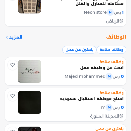
متكاملة للمنازل والفلل
Neon store
1
ر.س
N
الرياض
الوظائف
المزيد
وظائف متاحة
باحثين عن عمل
وظائف متاحة
ابحث عن وظيفه عمل
Majed mohammed
0
ر.س
M
وظائف متاحة
احتاج موظفة استقبال سعوديه
m
0
ر.س
M
المدينة المنورة
باحثين عن عمل