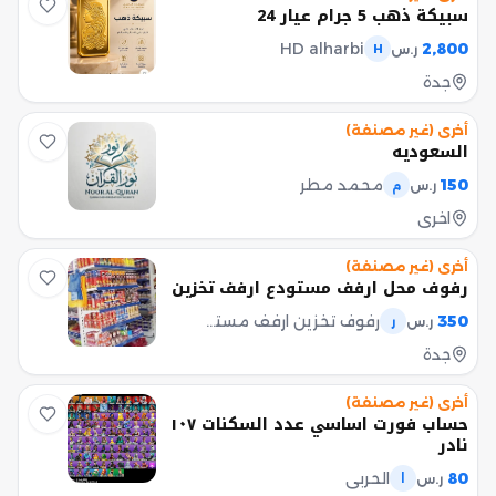
سبيكة ذهب 5 جرام عيار 24
HD alharbi
2,800
ر.س
H
جدة
أخرى (غير مصنفة)
السعوديه
150
محمد مطر
ر.س
م
اخرى
أخرى (غير مصنفة)
رفوف محل ارفف مستودع ارفف تخزين
350
رفوف تخزين ارفف مستودع رفوف محل
ر.س
ر
جدة
أخرى (غير مصنفة)
حساب فورت اساسي عدد السكنات ١٠٧
نادر
80
الحربي
ر.س
ا