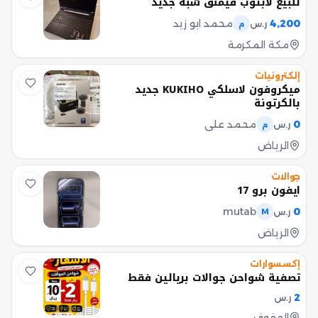
للبيع لابتوب قيمنق شبه جديد
4,200
محمد ابو زيد
ر.س
م
مكة المكرمة
إلكترونيات
ميكروفون لاسلكي KUKIHO جديد
بالكرتونة
0
محمد علي
ر.س
م
الرياض
جوالات
ايفون برو 17
mutab
0
ر.س
M
الرياض
إكسسوارات
تصفية شواحن جوالات بريالين فقط
2
ر.س
الهفوف