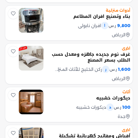
أدوات منزلية
بناء وتصنيع افران المطاعم
9,800
افران نابولي
ر.س
ا
الرياض
اخرى
غرف نوم جديده جاهزه ومعدل حسب
الطلب بسعر المصنع
1,600
ركن الخليج للأثاث المنزلي مبيعات
ر.س
ر
الرياض
أثاث
ديكورات خشبيه
100
ديكورات خشبيه
ر.س
د
جدة
اخرى
أفياش ومفاتيح كهربائية تشكيلة