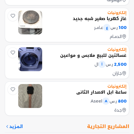
إلكترونيات
غاز كهربا صغير شبه جديد
100
عامر
ر.س
ع
الدمام
إلكترونيات
غسالتين للبيع ملابس و مواعين
2,500
ال
ر.س
ا
جازان
إلكترونيات
ساعة ابل الاصدار الثاني
Aseel
800
ر.س
A
جدة
المشاريع التجارية
المزيد