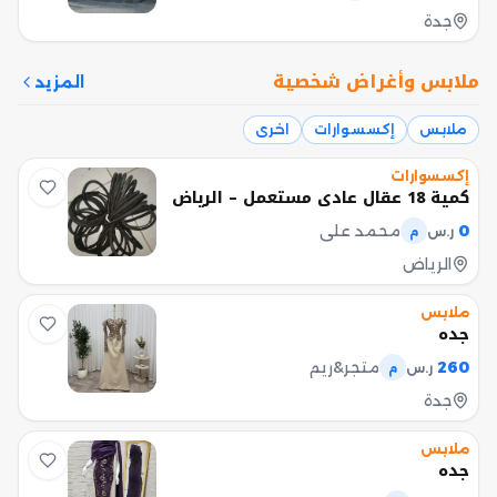
جدة
ملابس وأغراض شخصية
المزيد
ملابس
إكسسوارات
اخرى
إكسسوارات
كمية 18 عقال عادي مستعمل – الرياض
0
محمد علي
ر.س
م
الرياض
ملابس
جده
260
متجر&ريم
ر.س
م
جدة
ملابس
جده