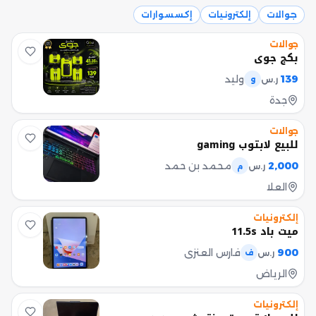
جوالات
إلكترونيات
إكسسوارات
جوالات
بكج جوي
139
وليد
ر.س
و
جدة
جوالات
للبيع لابتوب gaming
2,000
محمد بن حمد
ر.س
م
العلا
إلكترونيات
ميت باد 11.5s
900
فارس العنزي
ر.س
ف
الرياض
إلكترونيات