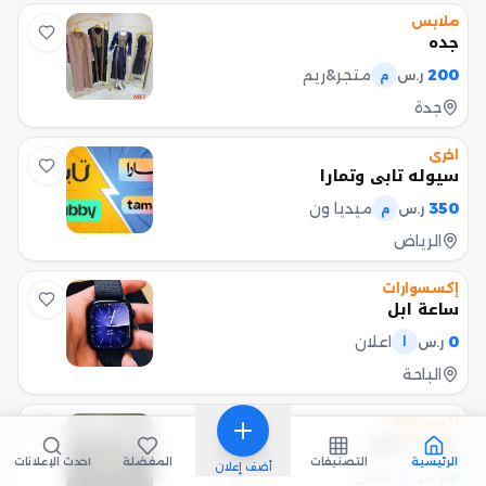
ملابس
جده
200
متجر&ريم
ر.س
م
جدة
اخرى
سيوله تابي وتمارا
350
ميديا ون
ر.س
م
الرياض
إكسسوارات
ساعة ابل
0
اعلان
ر.س
ا
الباحة
إكسسوارات
عينات عطور
الرئيسية
التصنيفات
المفضلة
أحدث الإعلانات
أضف إعلان
0
اعلان
ر.س
ا