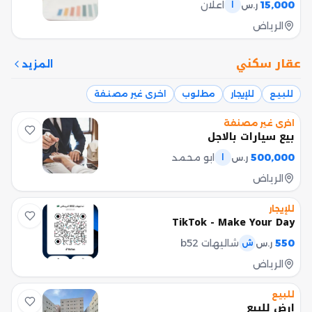
15,000
اعلان
ر.س
ا
الرياض
عقار سكني
المزيد
للبيع
للإيجار
مطلوب
اخرى غير مصنفة
اخرى غير مصنفة
بيع سيارات بالاجل
500,000
ابو محمد
ر.س
ا
الرياض
للإيجار
TikTok - Make Your Day
550
شاليهات b52
ر.س
ش
الرياض
للبيع
ارض للبيع