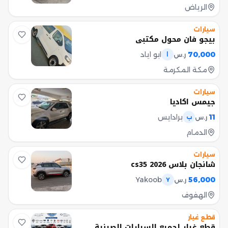
الرياض
سيارات
بيجو فان محول مكتبي
70,000
ابو اياد
ر.س
ا
مكة المكرمة
سيارات
جيمس اكاديا
11
برادايس
ر.س
ب
الدمام
سيارات
شانجان بلاس cs35 2026
Yakoob
56,000
ر.س
Y
الهفوف
قطع غيار
قطع غيار لجميع السيارات الصينية