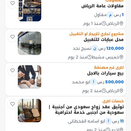
المقاولات
مقاولات عامة الرياض
1
مقاول
ر.س
م
الرياض
منذ 1 يوم
مشروع تجاري للإيجار او التقبيل
محل عبايات للتقبيل
120,000
نسيج نجد
ر.س
ن
خميس مشيط
منذ 2 يوم
اخرى غير مصنفة
بيع سيارات بالاجل
500,000
ابو محمد
ر.س
ا
الرياض
منذ 2 يوم
خدمات اخرى
توثيق عقد زواج سعودي من أجنبية |
سعودية من أجنبي خدمة احترافية
وسريعة في إنهاء إجراءات توثيق عقد
11
ابو اسامه القحطاني
ر.س
ا
الزواج توثيق عقد زواج سعودي من
أجنبية توثيق عقد زواج سعودية من
اخرى
منذ 2 يوم