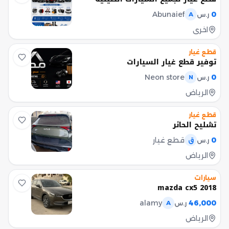
Abunaief
0
ر.س
A
اخرى
قطع غيار
توفير قطع غيار السيارات
Neon store
0
ر.س
N
الرياض
قطع غيار
تشليح الحائر
0
قطع غيار
ر.س
ق
الرياض
سيارات
mazda cx5 2018
alamy
46,000
ر.س
A
الرياض