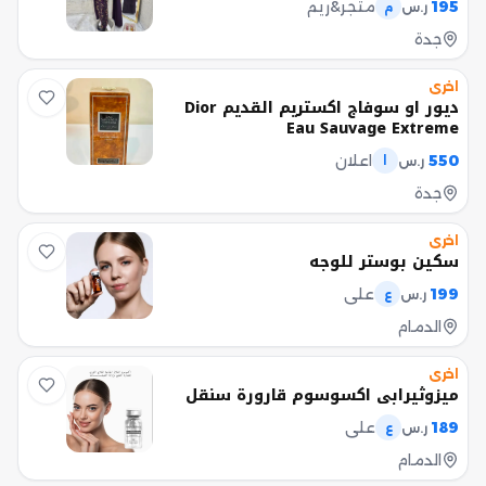
195
متجر&ريم
ر.س
م
جدة
اخرى
ديور او سوفاج اكستريم القديم Dior
Eau Sauvage Extreme
550
اعلان
ر.س
ا
جدة
اخرى
سكين بوستر للوجه
199
علي
ر.س
ع
الدمام
اخرى
ميزوثيرابي اكسوسوم قارورة سنقل
189
علي
ر.س
ع
الدمام