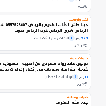
جدة
نقل وتوصيل
دينا طش الاثاث القديم
الرياض شرق الرياض غرب الرياض جنوب
250
التخلص من الاثاث القديم بالرياض 0557573607
ر.س
ا
الرياض
خدمات عامة
توثيق عقد زواج سعودي من أجنبية | سعودية م
خدمة احترافية وسريعة في إنهاء إجراءات توثي
الزواج توثيق عقد زواج سعودي من أجنبية توث
11
ابو اسامه القحطاني
ر.س
ا
زواج سعودية من أجنبي متابعة كاملة للمعاملة 
اخرى
مراجعة المستندات والمتطلبات النظامية. - متاب
إجراءات التوثيق لدى الجهات المختصة. - حجز ال
صيانة ونظافة
جدة مكة المكرمة
اللازمة عند الحاجة. - إصدار عقد الزواج الإلكترو