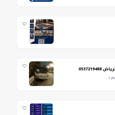
05372194
دينا طش الاثاث القديم بالرياض 0537219488