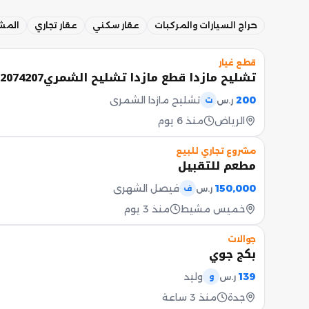
حراج السيارات والمركبات
عقار سكني
عقار تجاري
المشا
قطع غيار
تشليح مازدا قطع مازدا تشليح الشمري0592074207
200
تشليح مازدا الشمري
ر.س
ت
الرياض
منذ 6 يوم
مشروع تجاري للبيع
مطعم للتقبيل
150,000
فيصل الشهري
ر.س
ف
خميس مشيط
منذ 3 يوم
جوالات
بكج جوي
139
وليد
ر.س
و
جدة
منذ 3 ساعة