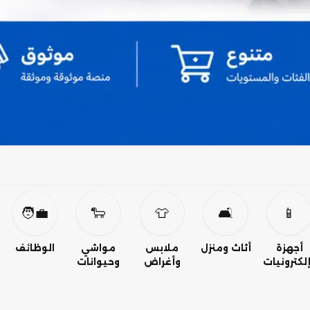
🧑‍💼
🐑
👕
🛋️
📱
أجهزة
أثاث ومنزل
ملابس
مواشي
الوظائف
لكترونيات
وأغراض
وحيوانات
شخصية