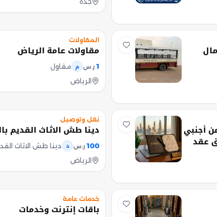
جدة
المقاولات
 بالرياض 0557573607 شمال
مقاولات عامة الرياض
1
مقاول
ر.س
م
الرياض
نقل وتوصيل
ن أجنبي
دينا طش الاثاث القديم بالرياض 88
ق عقد
100
ر.س
د
يق عقد
الرياض
حتى
صدور عقد الزواج الرسمي بإذن الله. خدماتنا تشمل -
عة
مواعيد
خدمات عامة
باقات إنترنت وخدمات
ني بعد