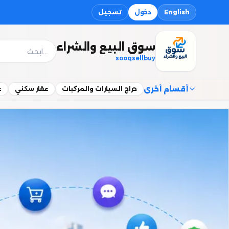
English
دخول
تسجيل
سوق البيع والشراء
sooqsellbuy
أقسام أخرى
حراج السيارات والمركبات
عقار سكني
ع