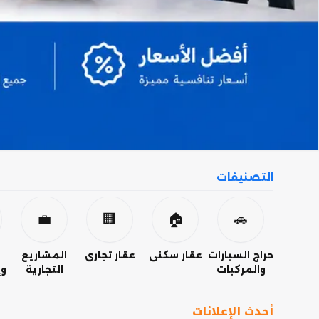
التصنيفات
💼
🏢
🏠
🚗
حراج السيارات
عقار سكني
عقار تجاري
المشاريع
والمركبات
التجارية
وإ
أحدث الإعلانات