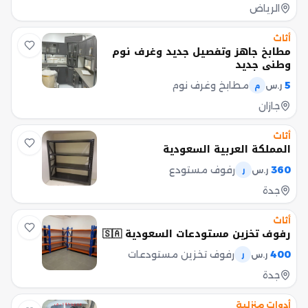
الرياض
أثاث
مطابخ جاهز وتفصيل جديد وغرف نوم
وطني جديد
5
مطابخ وغرف نوم
ر.س
م
جازان
أثاث
المملكة العربية السعودية
360
رفوف مستودع
ر.س
ر
جدة
أثاث
رفوف تخزين مستودعات السعودية 🇸🇦
400
رفوف تخزين مستودعات
ر.س
ر
جدة
أدوات منزلية