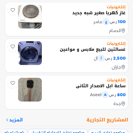
إلكترونيات
غاز كهربا صغير شبه جديد
100
عامر
ر.س
ع
الدمام
إلكترونيات
غسالتين للبيع ملابس و مواعين
2,500
ال
ر.س
ا
جازان
إلكترونيات
ساعة ابل الاصدار الثاني
Aseel
800
ر.س
A
جدة
المشاريع التجارية
المزيد
مشروع تجاري للبيع
مشروع تجاري للإيجار او التقبيل
شريك لمشروع 