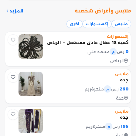
ملابس وأغراض شخصية
المزيد
ملابس
إكسسوارات
اخرى
إكسسوارات
كمية 18 عقال عادي مستعمل – الرياض
0
محمد علي
ر.س
م
الرياض
ملابس
جده
260
متجر&ريم
ر.س
م
جدة
ملابس
جده
195
متجر&ريم
ر.س
م
جدة