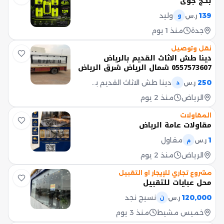
بكج جوي
139
وليد
ر.س
و
جدة
منذ 1 يوم
نقل وتوصيل
دينا طش الاثاث القديم بالرياض
0557573607 شمال الرياض شرق الرياض
غرب الرياض جنوب
250
دينا طش الاثاث القديم بالرياض 0557573607
ر.س
د
الرياض
منذ 2 يوم
المقاولات
مقاولات عامة الرياض
1
مقاول
ر.س
م
الرياض
منذ 2 يوم
مشروع تجاري للإيجار او التقبيل
محل عبايات للتقبيل
120,000
نسيج نجد
ر.س
ن
خميس مشيط
منذ 3 يوم