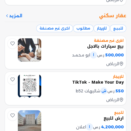
عقار سكني
المزيد
للبيع
للإيجار
مطلوب
اخرى غير مصنفة
اخرى غير مصنفة
بيع سيارات بالاجل
500,000
ابو محمد
ر.س
ا
الرياض
للإيجار
TikTok - Make Your Day
550
شاليهات b52
ر.س
ش
الرياض
للبيع
ارض للبيع
4,200,000
اعلان
ر.س
ا