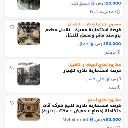
120,000
نسيج نجد
ر.س
ن
خميس مشيط
مشروع تجاري للإيجار او التقبيل
فرصة استثمارية مميزة – تقبيل مطعم
بروستد قائم ومحقق للدخل
250,000
جمال
ر.س
ج
الرياض
مشروع تجاري للإيجار او التقبيل
فرصة استثمارية نادرة للإيجار
1
علي حسن
ر.س
ع
جدة
مشروع تجاري للبيع
فرصة استثمارية نادرة: للبيع شركة أثاث
متكاملة (مصنع + معرض + مكاتب إدارية)
Mohammed
450,000
ر.س
M
الرياض