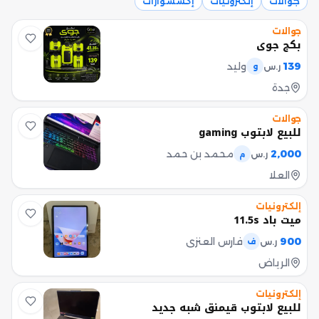
جوالات
إلكترونيات
إكسسوارات
جوالات
بكج جوي
139
وليد
ر.س
و
جدة
جوالات
للبيع لابتوب gaming
2,000
محمد بن حمد
ر.س
م
العلا
إلكترونيات
ميت باد 11.5s
900
فارس العنزي
ر.س
ف
الرياض
إلكترونيات
للبيع لابتوب قيمنق شبه جديد