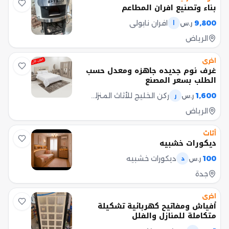
بناء وتصنيع افران المطاعم
9,800
افران نابولي
ر.س
ا
الرياض
اخرى
غرف نوم جديده جاهزه ومعدل حسب
الطلب بسعر المصنع
1,600
ركن الخليج للأثاث المنزلي مبيعات
ر.س
ر
الرياض
أثاث
ديكورات خشبيه
100
ديكورات خشبيه
ر.س
د
جدة
اخرى
أفياش ومفاتيح كهربائية تشكيلة
متكاملة للمنازل والفلل