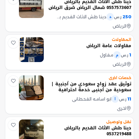
دينا طش الاثاث القديم بالرياض
0557573607 شمال الرياض شرق الرياض
غرب الرياض جنوب
250
دينا طش الاثاث القديم بالرياض 0557573607
ر.س
د
الرياض
المقاولات
مقاولات عامة الرياض
1
مقاول
ر.س
م
الرياض
خدمات اخرى
توثيق عقد زواج سعودي من أجنبية |
سعودية من أجنبي خدمة احترافية
وسريعة في إنهاء إجراءات توثيق عقد
11
ابو اسامه القحطاني
ر.س
ا
الزواج توثيق عقد زواج سعودي من
أجنبية توثيق عقد زواج سعودية من
اخرى
أجنبي متابعة كاملة للمعاملة حتى صدور
عقد الزواج الرسمي بإذن الله. خدماتنا
نقل وتوصيل
تشمل - مراجعة المستندات والمتطلبات
دينا طش الاثاث القديم بالرياض
النظامية. - متابعة إجراءات التوثيق لدى
0537219488
الجهات المختصة. - حجز المواعيد اللازمة