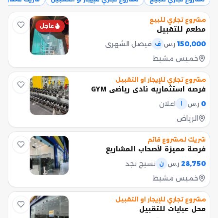
مشروع تجاري للبيع
عاجل
مطعم للتقبيل
150,000
فيصل الشهري
ر.س
ف
خميس مشيط
مشروع تجاري للإيجار او التقبيل
فرصه استثماريه نادي رياضي GYM
0
اعلان
ر.س
ا
الرياض
شريك لمشروع قائم
فرصة مميزة لأصحاب المشاريع
28,750
نسيج نجد
ر.س
ن
خميس مشيط
مشروع تجاري للإيجار او التقبيل
محل عبايات للتقبيل