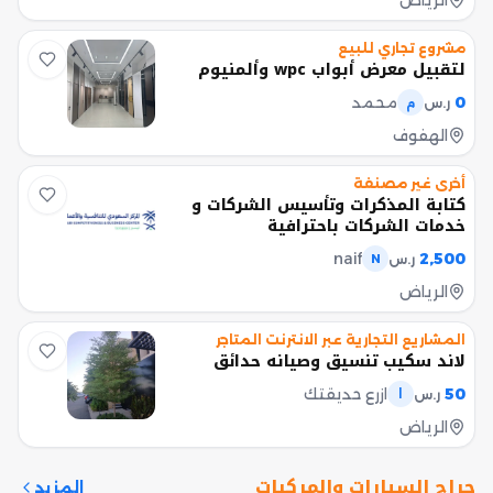
مشروع تجاري للبيع
لتقبيل معرض أبواب wpc وألمنيوم
0
محمد
ر.س
م
الهفوف
أخرى غير مصنفة
كتابة المذكرات وتأسيس الشركات و
خدمات الشركات باحترافية
naif
2,500
ر.س
N
الرياض
المشاريع التجارية عبر الانترنت المتاجر
لاند سكيب تنسيق وصيانه حدائق
50
ازرع حديقتك
ر.س
ا
الرياض
حراج السيارات والمركبات
المزيد