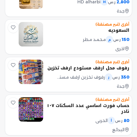
HD alharbi
2,800
ر.س
H
جدة
أخرى (غير مصنفة)
السعوديه
150
محمد مطر
ر.س
م
اخرى
أخرى (غير مصنفة)
رفوف محل ارفف مستودع ارفف تخزين
350
رفوف تخزين ارفف مستودع رفوف محل
ر.س
ر
جدة
أخرى (غير مصنفة)
حساب فورت اساسي عدد السكنات ١٠٧
نادر
80
الحربي
ر.س
ا
البدائع