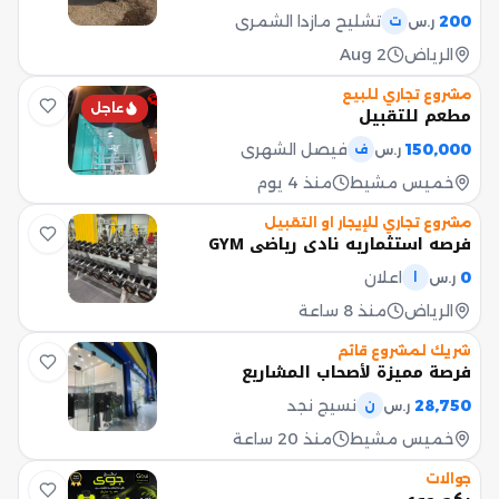
200
تشليح مازدا الشمري
ر.س
ت
الرياض
Aug 2
مشروع تجاري للبيع
عاجل
مطعم للتقبيل
150,000
فيصل الشهري
ر.س
ف
خميس مشيط
منذ 4 يوم
مشروع تجاري للإيجار او التقبيل
فرصه استثماريه نادي رياضي GYM
0
اعلان
ر.س
ا
الرياض
منذ 8 ساعة
شريك لمشروع قائم
فرصة مميزة لأصحاب المشاريع
28,750
نسيج نجد
ر.س
ن
خميس مشيط
منذ 20 ساعة
جوالات