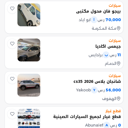
سيارات
بيجو فان محول مكتبي
70,000
ابو اياد
ر.س
ا
مكة المكرمة
سيارات
جيمس اكاديا
11
برادايس
ر.س
ب
الدمام
سيارات
شانجان بلاس cs35 2026
Yakoob
56,000
ر.س
Y
الهفوف
قطع غيار
قطع غيار لجميع السيارات الصينية
Abunaief
0
ر.س
A