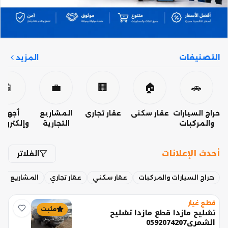
التصنيفات
المزيد
📱
💼
🏢
🏠
🚗
حراج السيارات
عقار سكني
عقار تجاري
المشاريع
أجهزة
والمركبات
التجارية
وإلكتروني
أحدث الإعلانات
الفلاتر
حراج السيارات والمركبات
عقار سكني
عقار تجاري
المشاريع التج
قطع غيار
مثبت
تشليح مازدا قطع مازدا تشليح
الشمري0592074207