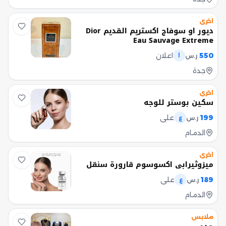
اخرى
ديور او سوفاج اكستريم القديم Dior
Eau Sauvage Extreme
550
اعلان
ر.س
ا
جدة
اخرى
سكين بوستر للوجه
199
علي
ر.س
ع
الدمام
اخرى
ميزوثيرابي اكسوسوم قارورة سنقل
189
علي
ر.س
ع
الدمام
ملابس