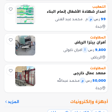
التعقيب
اصدار شهادة الأشغال إتمام البناء
99
م . محمد عبد الغني
ر.س
م
جدة
المقاولات
أفران بيتزا الرياض
9,800
افران نابولي
ر.س
ا
الرياض
المقاولات
مصعد عمال خارجي
50,000
محمد عبدالله
ر.س
م
جدة
أجهزة وإلكترونيات
المزيد