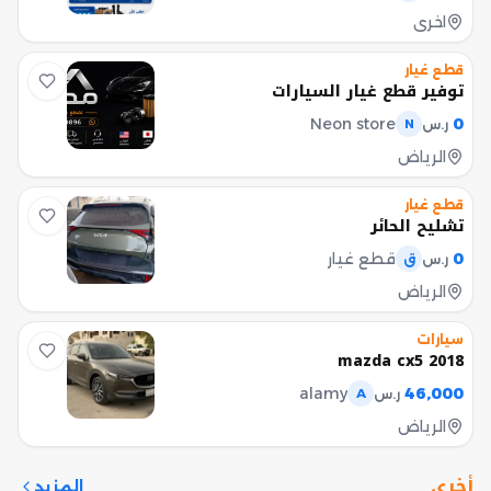
اخرى
قطع غيار
توفير قطع غيار السيارات
Neon store
0
ر.س
N
الرياض
قطع غيار
تشليح الحائر
0
قطع غيار
ر.س
ق
الرياض
سيارات
mazda cx5 2018
alamy
46,000
ر.س
A
الرياض
أخرى
المزيد