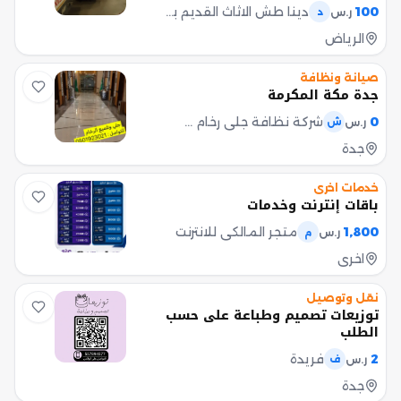
عند الحاجة. - إصدار عقد الزواج
100
دينا طش الاثاث القديم بالرياض 0537219488
ر.س
د
الإلكتروني بعد اكتمال الإجراءات. -
الرياض
متابعة خاصة للحالات داخل المملكة
وخارجها. لماذا تختارنا؟ - سرعة في
الإنجاز والمتا
صيانة ونظافة
جدة مكة المكرمة
0
شركة نظافة جلي رخام جدة
ر.س
ش
جدة
خدمات اخرى
باقات إنترنت وخدمات
1,800
متجر المالكي للانترنت
ر.س
م
اخرى
نقل وتوصيل
توزيعات تصميم وطباعة على حسب
الطلب
2
فريدة
ر.س
ف
جدة