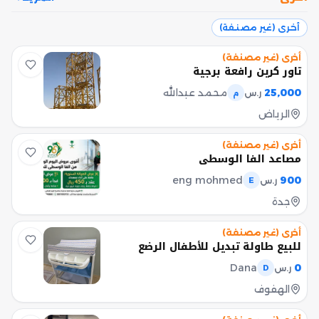
أخرى (غير مصنفة)
أخرى (غير مصنفة)
تاور كرين رافعة برجية
25,000
محمد عبدالله
ر.س
م
الرياض
أخرى (غير مصنفة)
مصاعد الفا الوسطي
eng mohmed
900
ر.س
E
جدة
أخرى (غير مصنفة)
للبيع طاولة تبديل للأطفال الرضع
Dana
0
ر.س
D
الهفوف