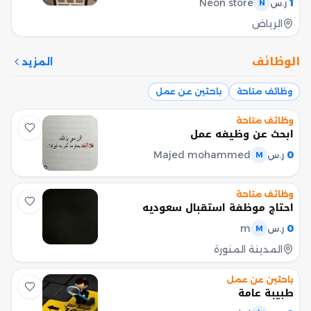
Neon store
1
ر.س
N
الرياض
الوظائف
المزيد
وظائف متاحة
باحثين عن عمل
وظائف متاحة
ابحث عن وظيفه عمل
Majed mohammed
0
ر.س
M
وظائف متاحة
احتاج موظفة استقبال سعوديه
m
0
ر.س
M
المدينة المنورة
باحثين عن عمل
طبيبة عامة