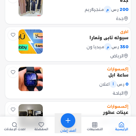
جده
200
متجر&ريم
ر.س
م
جدة
اخرى
سيوله تابي وتمارا
350
ميديا ون
ر.س
م
الرياض
إكسسوارات
ساعة ابل
0
اعلان
ر.س
ا
الباحة
إكسسوارات
عينات عطور
0
اعلان
ر.س
ا
الرئيسية
التصنيفات
المفضلة
أحدث الإعلانات
الرياض
أضف إعلان