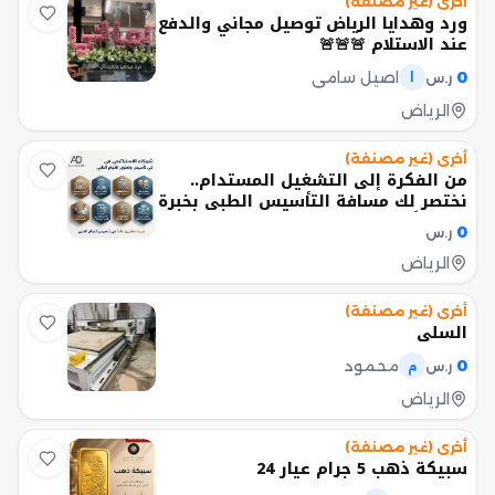
أخرى (غير مصنفة)
ورد وهدايا الرياض توصيل مجاني والدفع
عند الاستلام 🚨🚨🚨
0
اصيل سامي
ر.س
ا
الرياض
أخرى (غير مصنفة)
من الفكرة إلى التشغيل المستدام..
نختصر لك مسافة التأسيس الطبي بخبرة
20 عاماً
0
ر.س
الرياض
أخرى (غير مصنفة)
السلي
0
محمود
ر.س
م
الرياض
أخرى (غير مصنفة)
سبيكة ذهب 5 جرام عيار 24