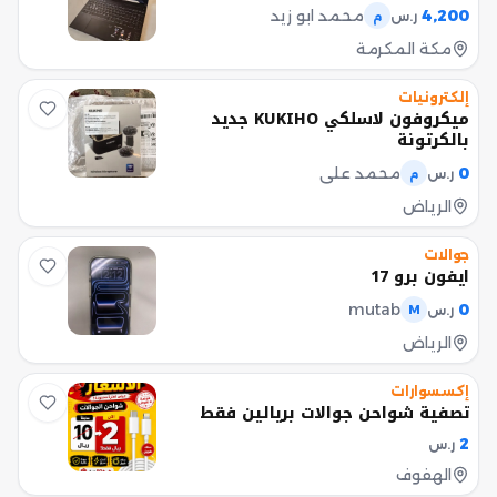
4,200
محمد ابو زيد
ر.س
م
مكة المكرمة
إلكترونيات
ميكروفون لاسلكي KUKIHO جديد
بالكرتونة
0
محمد علي
ر.س
م
الرياض
جوالات
ايفون برو 17
mutab
0
ر.س
M
الرياض
إكسسوارات
تصفية شواحن جوالات بريالين فقط
2
ر.س
الهفوف