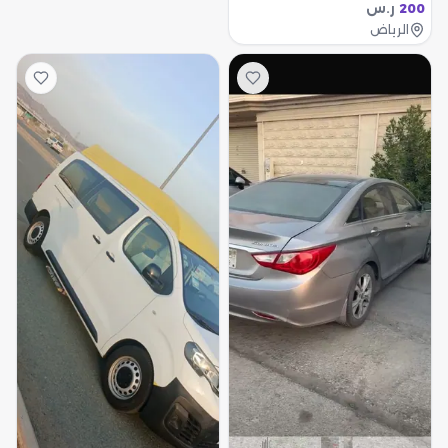
ر.س
200
الرياض