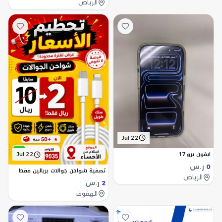
الرياض
Jul 22
ايفون برو 17
Jul 22
ر.س
0
تصفية شواحن جوالات بريالين فقط
الرياض
ر.س
2
الهفوف