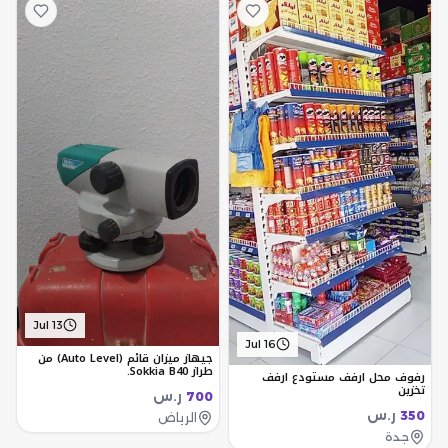
Jul 13
Jul 16
جيهاز ميزان قائم (Auto Level) من
طراز Sokkia B40.
رفوف محل ارفف مستودع ارفف
تخزين
ر.س
700
ر.س
350
الرياض
جدة