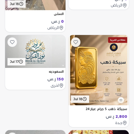
Jul 18
الرياض
السلي
ر.س
0
الرياض
Jul 17
السعوديه
ر.س
150
اخرى
Jul 18
سبيكة ذهب 5 جرام عيار 24
ر.س
2,800
جدة