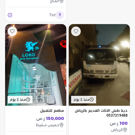
المبرز
Tot
T
منذ 2 يوم
منذ 2 يوم
دينا طش الاثاث القديم بالرياض
مطعم للتقبيل
0537219488
150,000
ر.س
100
ر.س
خميس مشيط
الرياض