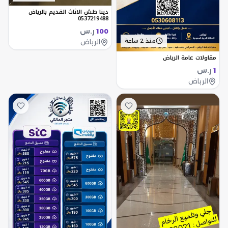
دينا طش الاثاث القديم بالرياض
0537219488
ر.س
100
منذ 2 ساعة
الرياض
مقاولات عامة الرياض
ر.س
1
الرياض