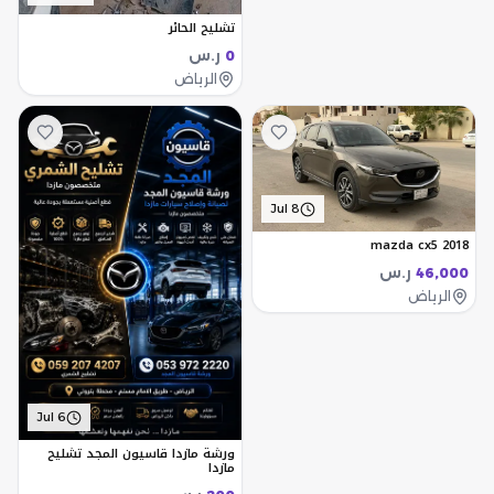
تشليح الحائر
ر.س
0
الرياض
Jul 8
mazda cx5 2018
ر.س
46,000
الرياض
Jul 6
ورشة مازدا قاسيون المجد تشليح
مازدا