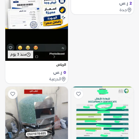
ر.س
2
جدة
منذ 3 يوم
الرياض
ر.س
0
الدرعية