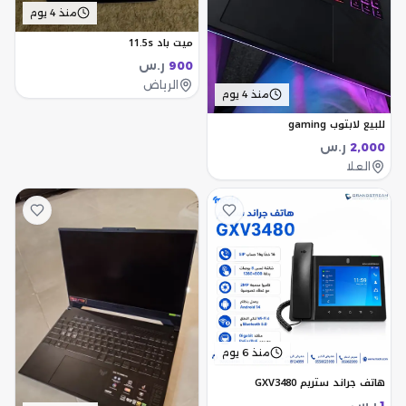
منذ 4 يوم
ميت باد 11.5s
ر.س
900
الرياض
منذ 4 يوم
للبيع لابتوب gaming
ر.س
2,000
العلا
منذ 6 يوم
هاتف جراند ستريم GXV3480
ر.س
1