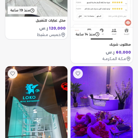
منذ 19 ساعة
محل عبايات للتقبيل
ر.س
120,000
منذ 14 ساعة
خميس مشيط
مطلوب شريك
ر.س
60,000
مكة المكرمة