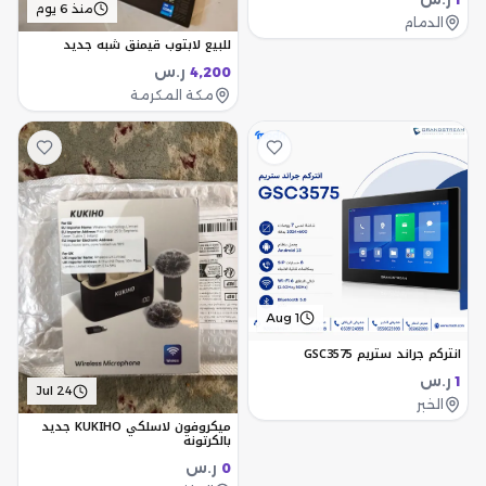
منذ 6 يوم
الدمام
للبيع لابتوب قيمنق شبه جديد
ر.س
4,200
مكة المكرمة
Aug 1
انتركم جراند ستريم GSC3575
ر.س
1
Jul 24
الخبر
ميكروفون لاسلكي KUKIHO جديد
بالكرتونة
ر.س
0