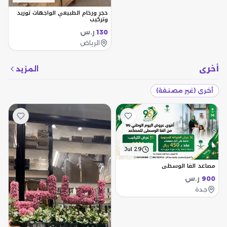
حجر ورخام الطبيعي الواجهات توريد
وتركيب
ر.س
130
الرياض
أخرى
المزيد
أخرى (غير مصنفة)
Jul 29
مصاعد الفا الوسطي
ر.س
900
جدة