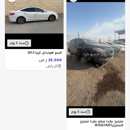
منذ 5 يوم
للبيع هونداي ازيرا 2013
ر.س
25,000
الرياض
منذ 5 يوم
تشليح مازدا قطع مازدا تشليح
الشمري0592074207