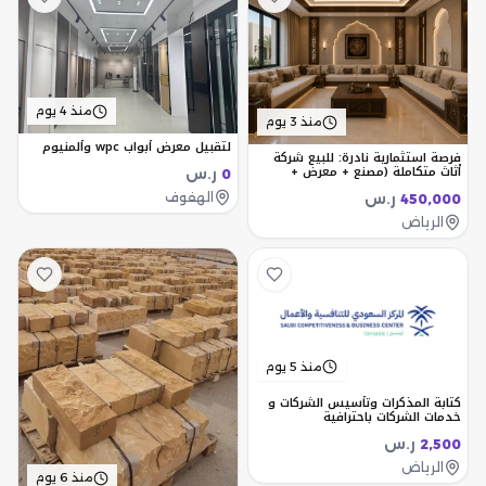
منذ 4 يوم
منذ 3 يوم
لتقبيل معرض أبواب wpc وألمنيوم
فرصة استثمارية نادرة: للبيع شركة
أثاث متكاملة (مصنع + معرض +
ر.س
0
مكاتب إدارية)
الهفوف
ر.س
450,000
الرياض
منذ 5 يوم
كتابة المذكرات وتأسيس الشركات و
خدمات الشركات باحترافية
ر.س
2,500
الرياض
منذ 6 يوم