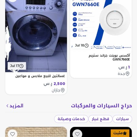
Jul 18
أكسس بوينت جراند ستريم
GWN7660E
Jul 17
ر.س
1
جدة
غسالتين للبيع ملابس و مواعين
ر.س
2,500
جازان
حراج السيارات والمركبات
المزيد
سيارات
قطع غيار
خدمات وصيانة
مثبت