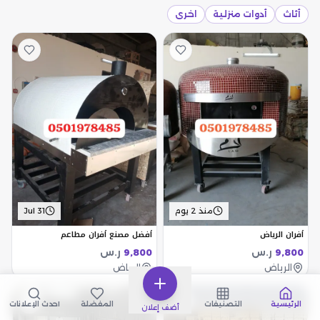
أثاث
أدوات منزلية
اخرى
منذ 2 يوم
Jul 31
أفران الرياض
أفضل مصنع أفران مطاعم
ر.س
ر.س
9,800
9,800
الرياض
الرياض
الرئيسية
التصنيفات
المفضلة
أحدث الإعلانات
أضف إعلان