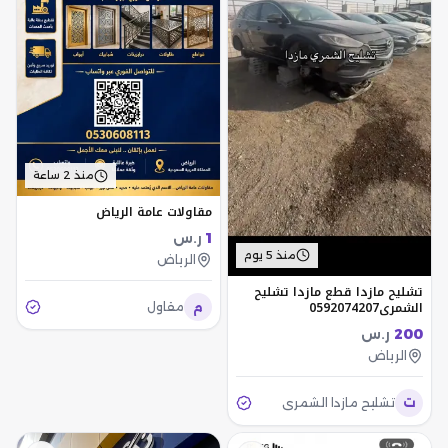
منذ 2 ساعة
مقاولات عامة الرياض
1
ر.س
منذ 5 يوم
الرياض
تشليح مازدا قطع مازدا تشليح
الشمري0592074207
م
مقاول
200
ر.س
الرياض
ت
تشليح مازدا الشمري