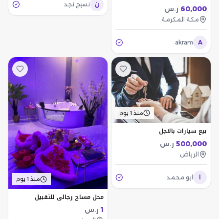
ن
نسيج نجد
60,000
ر.س
مكة المكرمة
akram
A
منذ 1 يوم
بيع سيارات بالاجل
500,000
ر.س
الرياض
ا
ابو محمد
منذ 1 يوم
محل مساج رجالي للتقبيل
1
ر.س