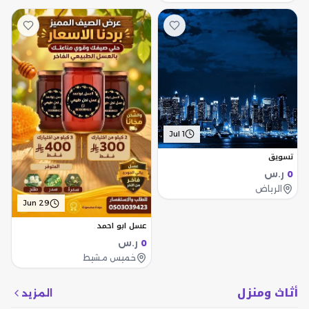
Jul 1
تسويق
ر.س
0
الرياض
Jun 29
عسل ابو احمد
ر.س
0
خميس مشيط
أثاث ومنزل
المزيد