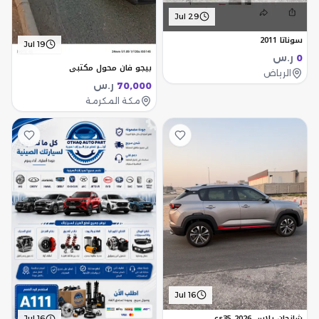
Jul 29
سوناتا 2011
Jul 19
ر.س
0
بيجو فان محول مكتبي
الرياض
ر.س
70,000
مكة المكرمة
Jul 16
شانجان بلاس cs35 2026
Jul 16