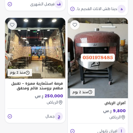
ف
فيصل الشهري
د
دينا طش الاثاث القديم بالرياض 0537219488
منذ 2 يوم
فرصة استثمارية مميزة – تقبيل
مطعم بروستد قائم ومحقق
للدخل
منذ 2 يوم
250,000
ر.س
أفران الرياض
الرياض
9,800
ر.س
ج
جمال
الرياض
ا
افران نابولي