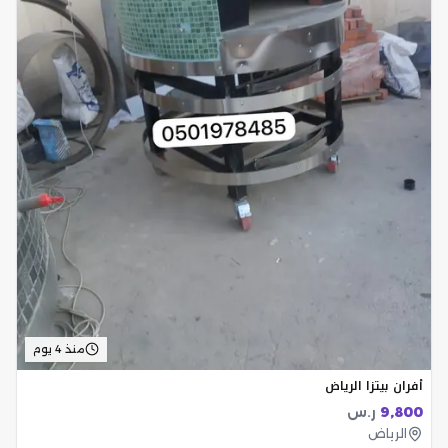
منذ 4 يوم
أفران بيتزا الرياض
9,800
ر.س
الرياض