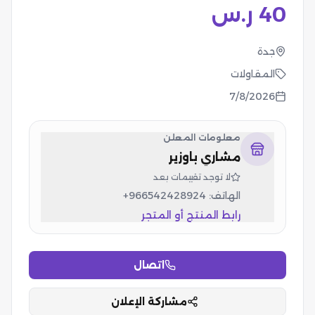
40
ر.س
جدة
المقاولات
7/8/2026
معلومات المعلن
مشاري باوزير
لا توجد تقييمات بعد
الهاتف:
+966542428924
رابط المنتج أو المتجر
اتصال
مشاركة الإعلان