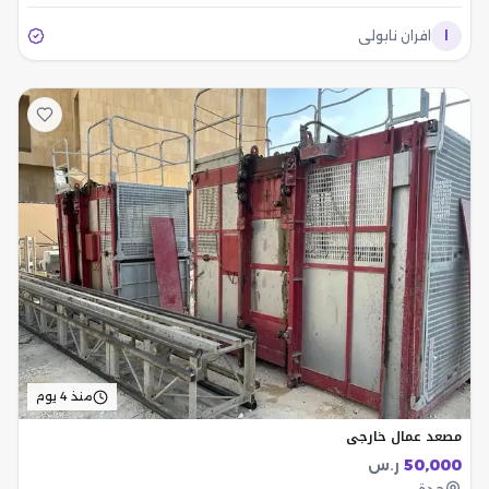
ا
افران نابولي
منذ 4 يوم
مصعد عمال خارجي
50,000
ر.س
جدة