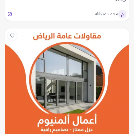
م
محمد عبدالله