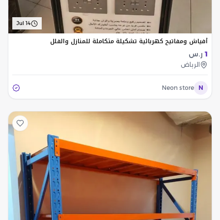
Jul 14
أفياش ومفاتيح كهربائية تشكيلة متكاملة للمنازل والفلل
1
ر.س
الرياض
Neon store
N