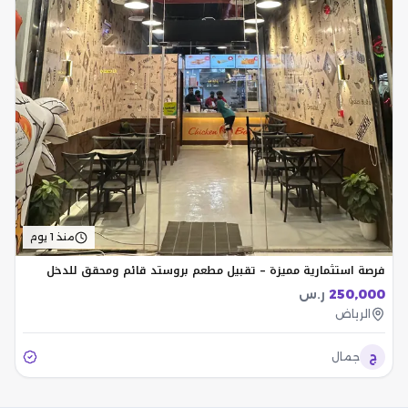
منذ 1 يوم
فرصة استثمارية مميزة – تقبيل مطعم بروستد قائم ومحقق للدخل
250,000
ر.س
الرياض
ج
جمال