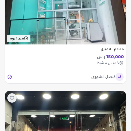
منذ 1 يوم
مطعم للتقبيل
150,000
ر.س
خميس مشيط
ف
فيصل الشهري