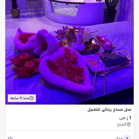
منذ 11 ساعة
محل مساج رجالي للتقبيل
1
ر.س
المبرز
Tot
T