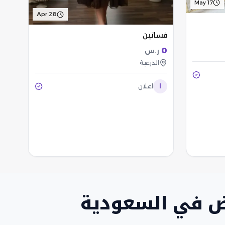
May 17
Apr 28
فساتين
0
ر.س
الدرعية
ا
اعلان
ض في السعودية