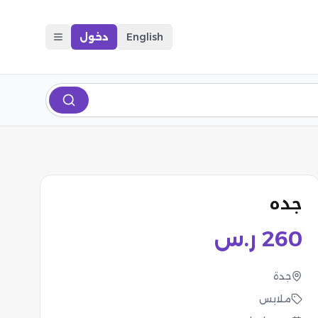
English
دخول
جده
260
ر.س
جدة
ملابس