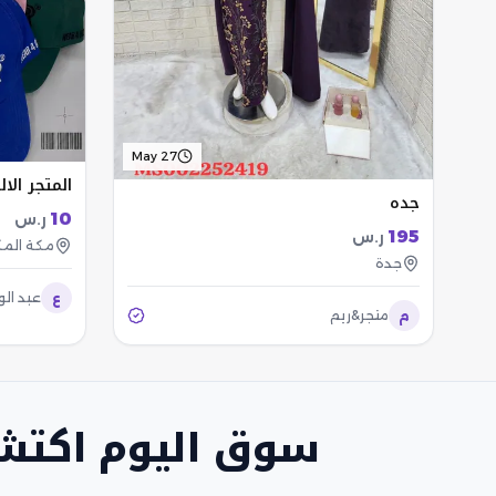
May 27
المتجر الا
جده
10
ر.س
195
ر.س
مكة الم
جدة
ع
عبد ال
م
متجر&ريم
سوق اليوم اكتش