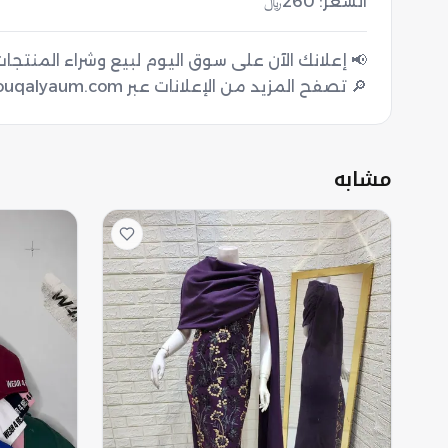
السعر: 260﷼
🔎 تصفح المزيد من الإعلانات عبر souqalyaum.com
مشابه