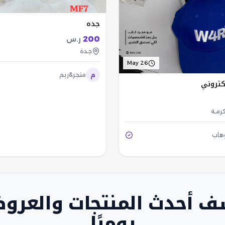
جده
200
ر.س
جدة
May 26
م
متجر&ريم
لكتروني
كرمة
وهاب
ف أحدث المنتجات والعرو
يوميًا