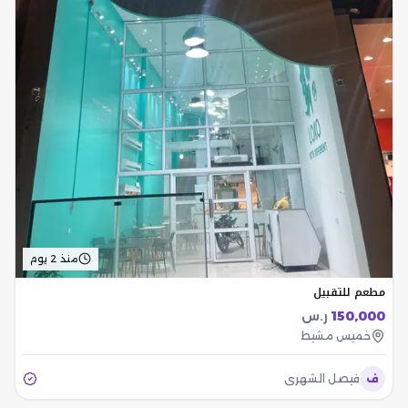
منذ 2 يوم
مطعم للتقبيل
150,000
ر.س
خميس مشيط
ف
فيصل الشهري