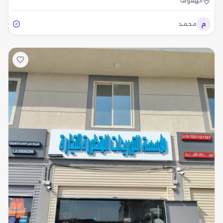
الهفوف
م
محمد