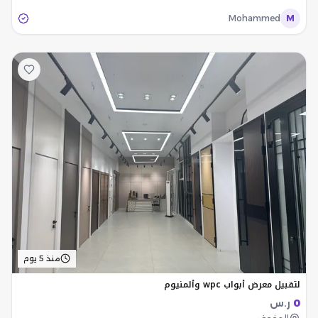
Mohammed
M
منذ 5 يوم
لتقبيل معرض أبواب wpc وألمنيوم
0
ر.س