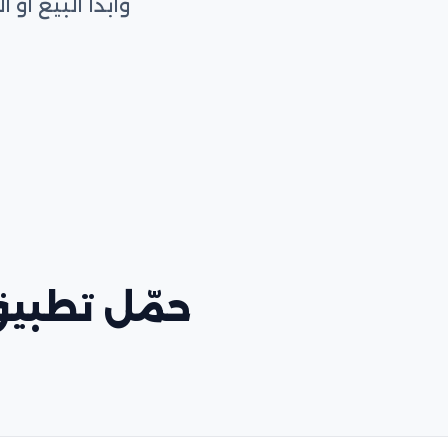
وابدأ البيع أ
حمّل تطبيق