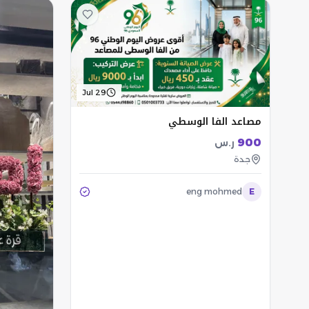
Jul 29
مصاعد الفا الوسطي
900
ر.س
جدة
eng mohmed
E