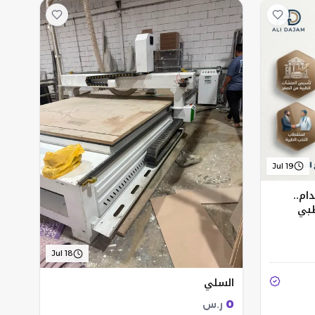
Jul 19
ام..
طبي
Jul 18
السلي
0
ر.س