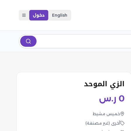
English
دخول
الزي الموحد
0
ر.س
خميس مشيط
أخرى (غير مصنفة)