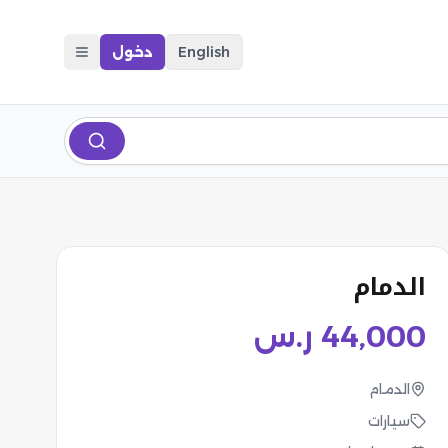
English
دخول
الدمام
44,000
ر.س
الدمام
سيارات