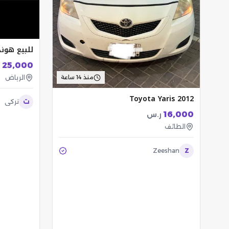
للبيع هونداي 
25,000
الرياض
منذ 14 ساعة
Toyota Yaris 2012
ت
تركي
16,000
ر.س
الطائف
Zeeshan
Z