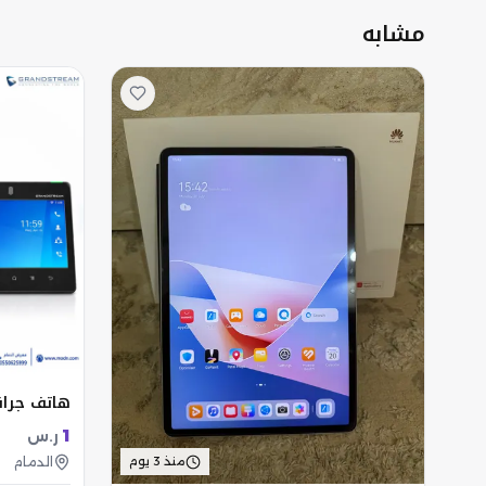
مشابه
هاتف جراند ست
1
ر.س
منذ 3 يوم
الدمام