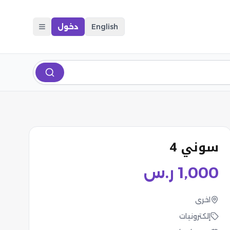
English
دخول
سوني 4
1,000
ر.س
اخرى
إلكترونيات