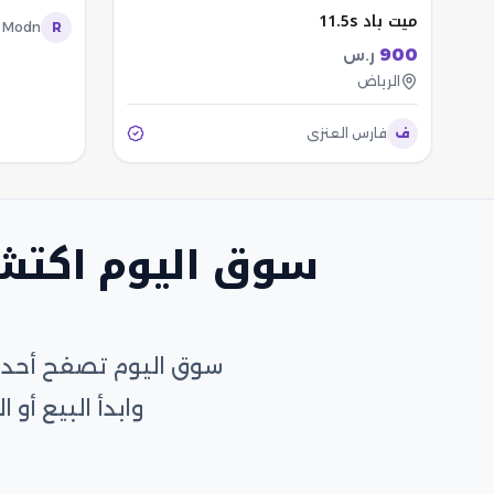
ميت باد 11.5s
 Modn
R
900
ر.س
الرياض
ف
فارس العنزي
سوق اليوم اكتش
سوق اليوم تصفح أحدث 
وابدأ البيع أ