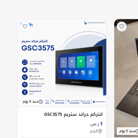
منذ 5 يوم
انتركم جراند ستريم GSC3575
1
ر.س
منذ 5 يوم
الخبر