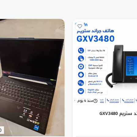
منذ 4 يوم
ريم GXV3480