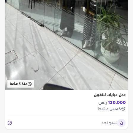
منذ 3 ساعة
محل عبايات للتقبيل
120,000
ر.س
خميس مشيط
ن
نسيج نجد