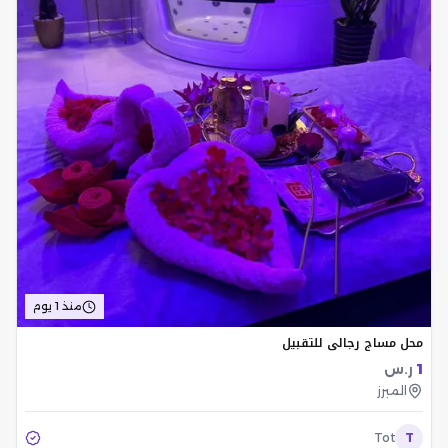
منذ 1 يوم
محل مساج رجالي للتقبيل
1
ر.س
المبرز
Tot
T