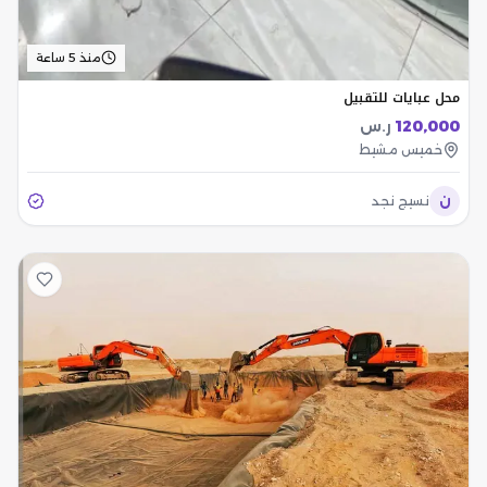
منذ 5 ساعة
محل عبايات للتقبيل
120,000
ر.س
خميس مشيط
ن
نسيج نجد