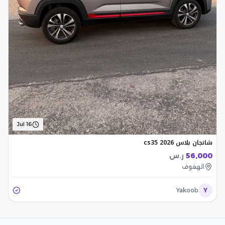
Jul 16
شانجان بلاس cs35 2026
56,000
ر.س
الهفوف
Yakoob
Y