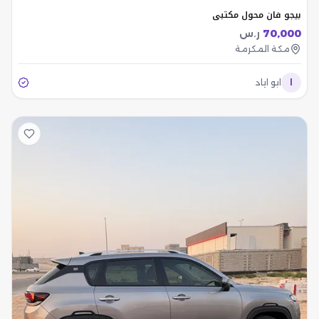
بيجو فان محول مكتبي
70,000
ر.س
مكة المكرمة
ا
ابو اياد