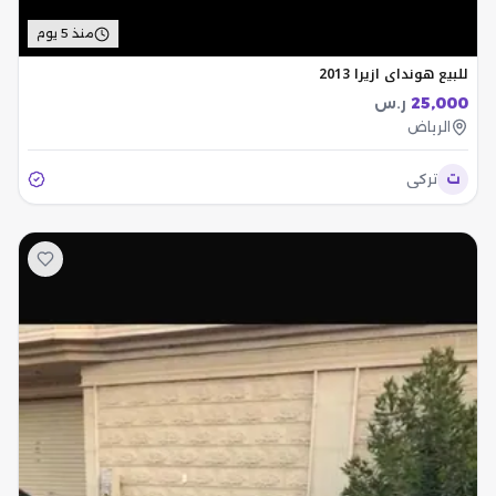
منذ 5 يوم
للبيع هونداي ازيرا 2013
25,000
ر.س
الرياض
ت
تركي