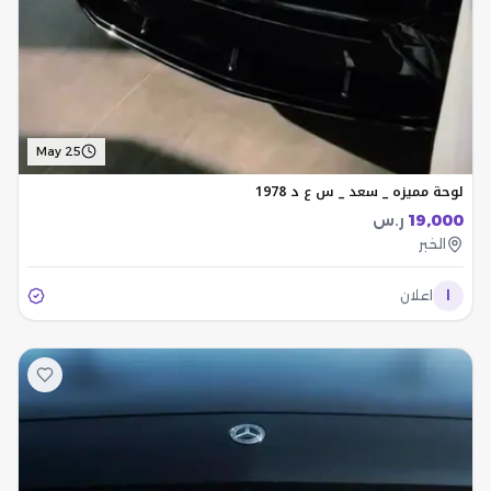
May 25
لوحة مميزه _ سعد _ س ع د 1978
19,000
ر.س
الخبر
ا
اعلان