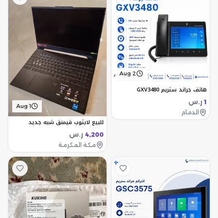
Aug 2
هاتف جراند ستريم GXV3480
ر.س
1
Aug 1
الدمام
للبيع لابتوب قيمنق شبه جديد
ر.س
4,200
مكة المكرمة