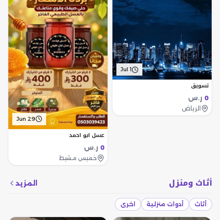
Jul 1
تسويق
ر.س
0
الرياض
Jun 29
عسل ابو احمد
ر.س
0
خميس مشيط
أثاث ومنزل
المزيد
أثاث
أدوات منزلية
اخرى