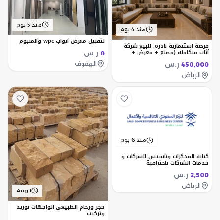
منذ 5 يوم
منذ 4 يوم
لتقبيل معرض أبواب wpc وألمنيوم
فرصة استثمارية نادرة: للبيع شركة
أثاث متكاملة (مصنع + معرض +
ر.س
0
مكاتب إدارية)
الهفوف
ر.س
450,000
الرياض
منذ 6 يوم
كتابة المذكرات وتأسيس الشركات و
خدمات الشركات باحترافية
ر.س
2,500
الرياض
Aug 1
حجر ورخام الطبيعي الواجهات توريد
وتركيب