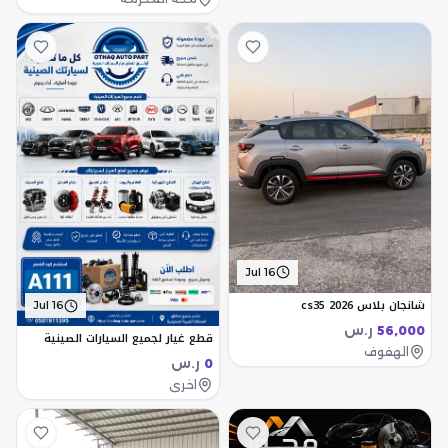
Jul 16
شانجان بلاس cs35 2026
Jul 16
ر.س
56,000
قطع غيار لجميع السيارات الصينية
الهفوف
ر.س
0
اخرى