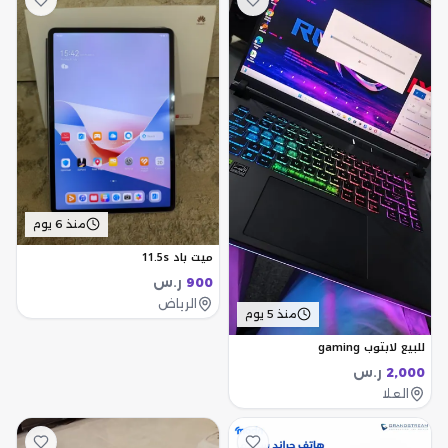
منذ 6 يوم
ميت باد 11.5s
ر.س
900
الرياض
منذ 5 يوم
للبيع لابتوب gaming
ر.س
2,000
العلا