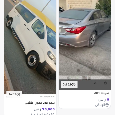
Jul 29
سوناتا 2011
Jul 19
ر.س
0
بيجو فان محول مكتبي
الرياض
ر.س
70,000
مكة المكرمة