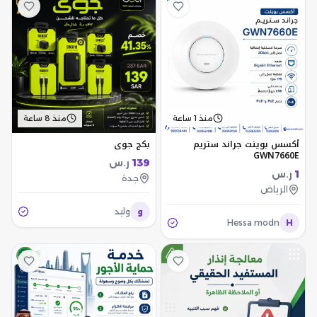
منذ 1 ساعة
منذ 8 ساعة
أكسس بوينت جراند ستريم
بكج جوي
GWN7660E
139
ر.س
1
ر.س
جدة
الرياض
و
وليد
Hessa modn
H