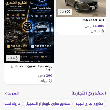
Jul 8
mazda cx5 2018
ر.س
46,000
الرياض
Jul 6
ورشة مازدا قاسيون المجد تشليح
مازدا
ر.س
200
الرياض
المشاريع التجارية
المزيد
مشروع تجاري للبيع
مشروع تجاري للإيجار او التقبيل
شريك لمشروع 