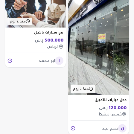
منذ 2 يوم
بيع سيارات بالاجل
500,000
ر.س
الرياض
ا
ابو محمد
منذ 2 يوم
محل عبايات للتقبيل
120,000
ر.س
خميس مشيط
ن
نسيج نجد