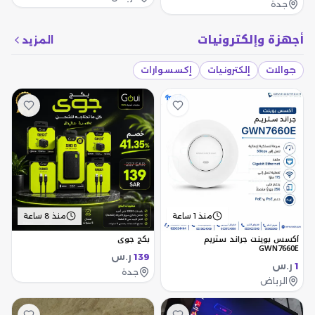
جدة
أجهزة وإلكترونيات
المزيد
جوالات
إلكترونيات
إكسسوارات
منذ 1 ساعة
منذ 8 ساعة
أكسس بوينت جراند ستريم
بكج جوي
GWN7660E
ر.س
139
ر.س
1
جدة
الرياض