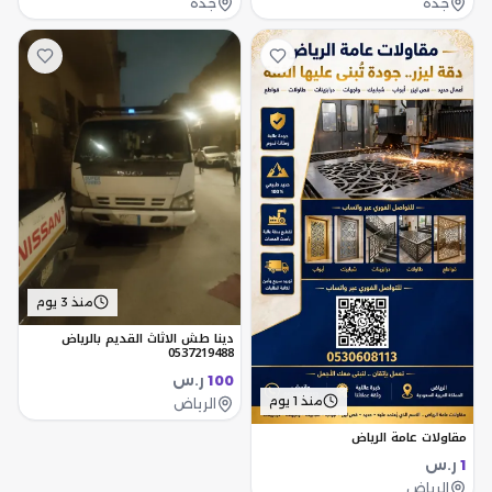
جدة
جدة
منذ 3 يوم
دينا طش الاثاث القديم بالرياض
0537219488
ر.س
100
منذ 1 يوم
الرياض
مقاولات عامة الرياض
ر.س
1
الرياض