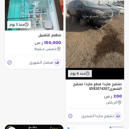
منذ 3 يوم
مطعم للتقبيل
150,000
ر.س
خميس مشيط
ف
فيصل الشهري
منذ 6 يوم
تشليح مازدا قطع مازدا تشليح
الشمري0592074207
200
ر.س
الرياض
ت
تشليح مازدا الشمري