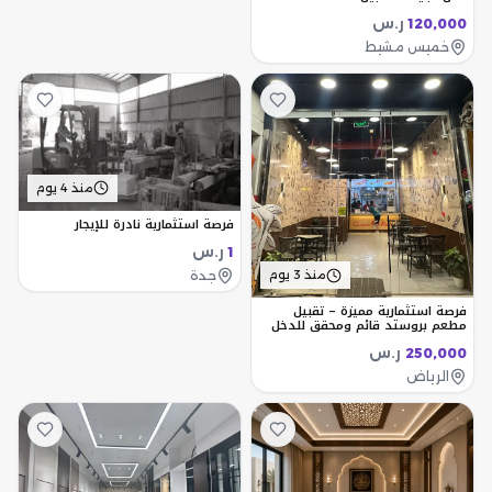
ر.س
120,000
خميس مشيط
منذ 4 يوم
فرصة استثمارية نادرة للإيجار
ر.س
1
جدة
منذ 3 يوم
فرصة استثمارية مميزة – تقبيل
مطعم بروستد قائم ومحقق للدخل
ر.س
250,000
الرياض