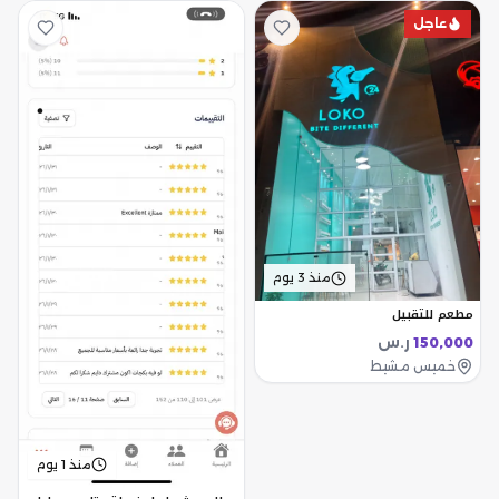
عاجل
منذ 3 يوم
مطعم للتقبيل
ر.س
150,000
خميس مشيط
منذ 1 يوم