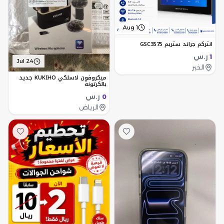
Aug 1
انتركم جراند ستريم GSC3575
ر.س
1
Jul 24
الخبر
ميكروفون لاسلكي KUKIHO جديد
بالكرتونة
ر.س
0
الرياض