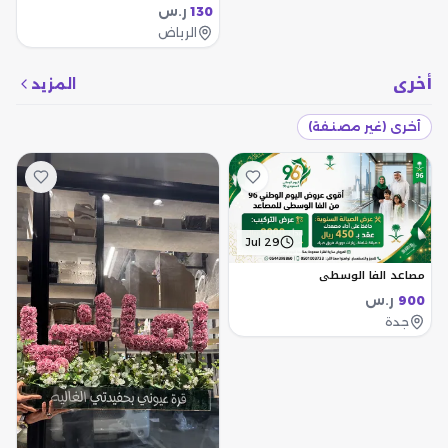
ر.س
130
الرياض
أخرى
المزيد
أخرى (غير مصنفة)
Jul 29
مصاعد الفا الوسطي
ر.س
900
جدة