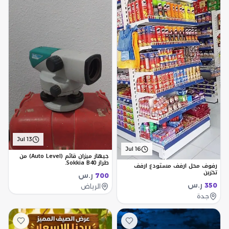
Jul 13
Jul 16
جيهاز ميزان قائم (Auto Level) من
طراز Sokkia B40.
رفوف محل ارفف مستودع ارفف
تخزين
ر.س
700
ر.س
350
الرياض
جدة