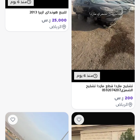
منذ 6 يوم
للبيع هونداي ازيرا 2013
ر.س
25,000
الرياض
منذ 6 يوم
تشليح مازدا قطع مازدا تشليح
الشمري0592074207
ر.س
200
الرياض