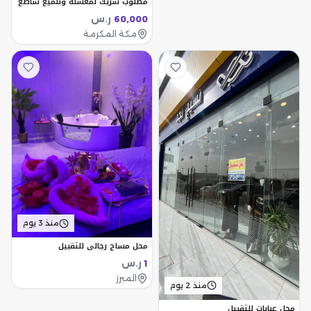
مطلوب شريك لمغسلة وتلميع ساطع
ر.س
60,000
مكة المكرمة
منذ 3 يوم
محل مساج رجالي للتقبيل
ر.س
1
المبرز
منذ 2 يوم
محل عبايات للتقبيل