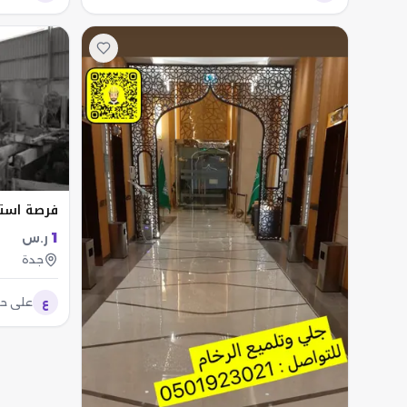
فرصة استثم
1
ر.س
جدة
ع
علي ح