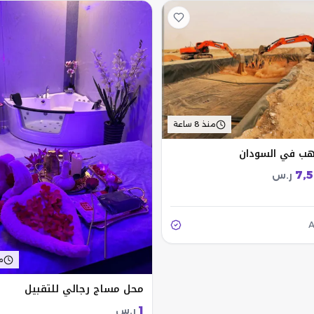
منذ 8 ساعة
هب في السودان
7,
ر.س
منذ
محل مساج رجالي للتقبيل
1
ر.س