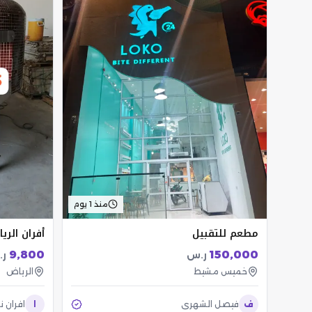
منذ 1 يوم
مطعم للتقبيل
أفران الري
9,800
150,000
ر.س
ر
خميس مشيط
الرياض
ف
فيصل الشهري
ا
افران ن