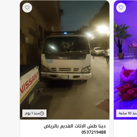
 10 ساعة
منذ 1 يوم
دينا طش الاثاث القديم بالرياض
0537219488