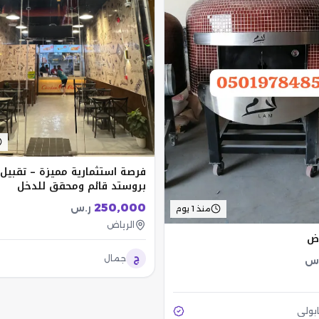
فرصة استثمارية مميزة – تقبي
بروستد قائم ومحقق للدخل
250,000
ر.س
منذ 1 يوم
الرياض
اض
ج
جمال
.س
ابولي