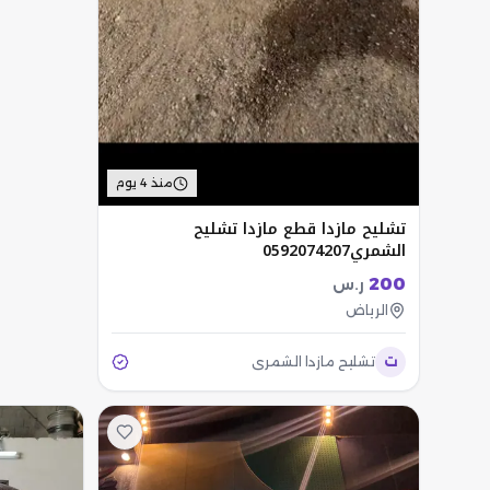
منذ 4 يوم
تشليح مازدا قطع مازدا تشليح
الشمري0592074207
200
ر.س
الرياض
ت
تشليح مازدا الشمري