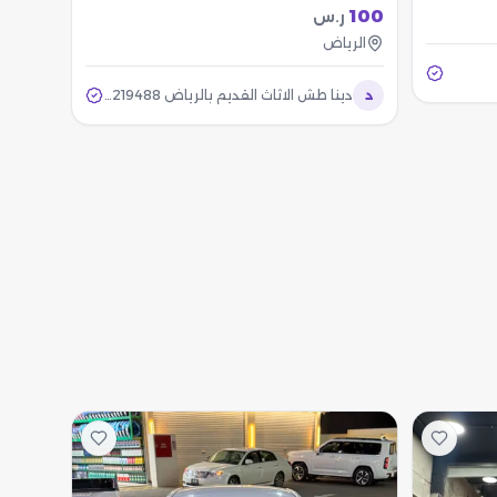
100
ر.س
الرياض
د
دينا طش الاثاث القديم بالرياض 0537219488