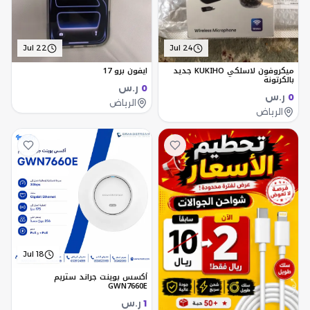
Jul 22
Jul 24
ميكروفون لاسلكي KUKIHO جديد
ايفون برو 17
بالكرتونة
ر.س
0
ر.س
0
الرياض
الرياض
Jul 18
أكسس بوينت جراند ستريم
GWN7660E
ر.س
1