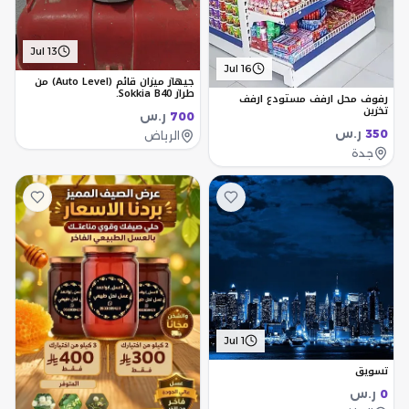
Jul 13
Jul 16
جيهاز ميزان قائم (Auto Level) من
طراز Sokkia B40.
رفوف محل ارفف مستودع ارفف
تخزين
ر.س
700
ر.س
350
الرياض
جدة
Jul 1
تسويق
ر.س
0