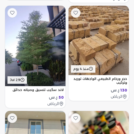
منذ 4 يوم
حجر ورخام الطبيعي الواجهات توريد
Jul 29
وتركيب
لاند سكيب تنسيق وصيانه حدائق
ر.س
130
الرياض
ر.س
50
الرياض