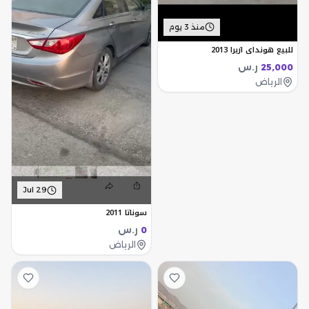
منذ 3 يوم
للبيع هونداي ازيرا 2013
ر.س
25,000
الرياض
Jul 29
سوناتا 2011
ر.س
0
الرياض