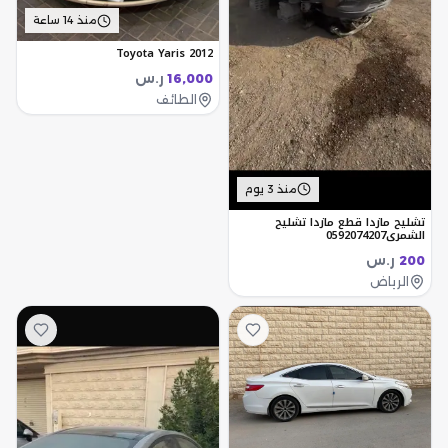
منذ 14 ساعة
Toyota Yaris 2012
ر.س
16,000
الطائف
منذ 3 يوم
تشليح مازدا قطع مازدا تشليح
الشمري0592074207
ر.س
200
الرياض