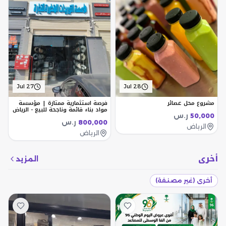
Jul 27
Jul 28
مشروع محل عصائر
فرصة استثمارية ممتازة | مؤسسة
مواد بناء قائمة وناجحة للبيع - الرياض
ر.س
50,000
ر.س
800,000
الرياض
الرياض
أخرى
المزيد
أخرى (غير مصنفة)