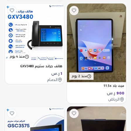
منذ 4 يوم
هاتف جراند ستريم GXV3480
ر.س
1
منذ 2 يوم
الدمام
ميت باد 11.5s
ر.س
900
الرياض