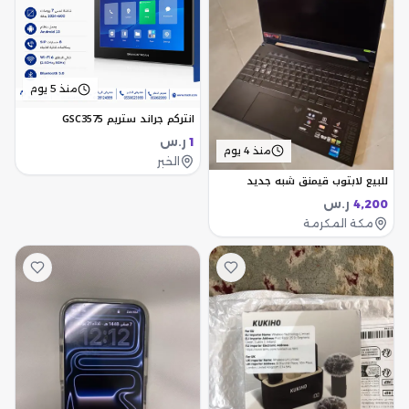
منذ 5 يوم
انتركم جراند ستريم GSC3575
ر.س
1
منذ 4 يوم
الخبر
للبيع لابتوب قيمنق شبه جديد
ر.س
4,200
مكة المكرمة