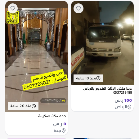
منذ 10 ساعة
دينا طش الاثاث القديم بالرياض
0537219488
ر.س
100
منذ 20 ساعة
الرياض
جدة مكة المكرمة
ر.س
0
جدة