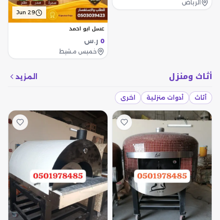
الرياض
Jun 29
عسل ابو احمد
ر.س
0
خميس مشيط
أثاث ومنزل
المزيد
أثاث
أدوات منزلية
اخرى