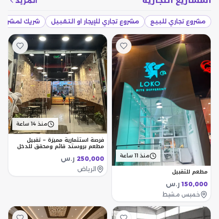
المشاريع التجارية
المزيد
مشروع تجاري للبيع
مشروع تجاري للإيجار او التقبيل
شريك لمشروع 
منذ 14 ساعة
فرصة استثمارية مميزة – تقبيل
مطعم بروستد قائم ومحقق للدخل
منذ 11 ساعة
ر.س
250,000
الرياض
مطعم للتقبيل
ر.س
150,000
خميس مشيط