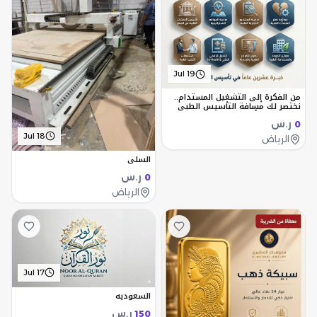
Jul 19
من الفكرة إلى التشغيل المستدام..
نختصر لك مسافة التأسيس الطبي
بخبرة 20 عاماً
ر.س
0
Jul 18
الرياض
السلي
ر.س
0
الرياض
Jul 17
السعوديه
ر.س
150