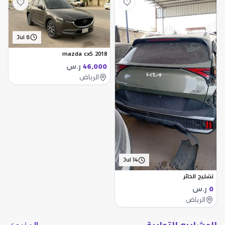
Jul 8
mazda cx5 2018
ر.س
46,000
الرياض
Jul 14
تشليح الحائر
ر.س
0
الرياض