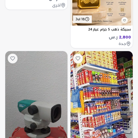
اخرى
Jul 18
سبيكة ذهب 5 جرام عيار 24
ر.س
2,800
جدة