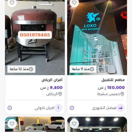
منذ 11 ساعة
منذ 12 ساعة
مطعم للتقبيل
أفران الرياض
150,000
ر.س
9,800
ر.س
خميس مشيط
الرياض
ف
فيصل الشهري
ا
افران نابولي