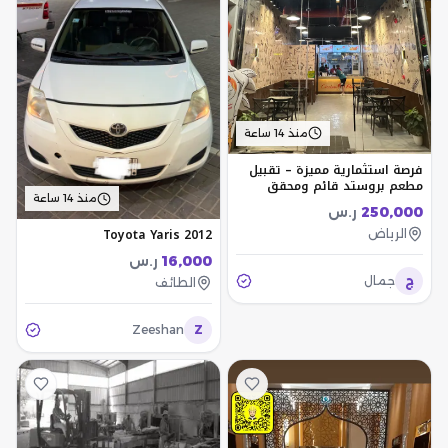
منذ 14 ساعة
فرصة استثمارية مميزة – تقبيل
مطعم بروستد قائم ومحقق
للدخل
منذ 14 ساعة
250,000
ر.س
Toyota Yaris 2012
الرياض
16,000
ر.س
ج
جمال
الطائف
Zeeshan
Z