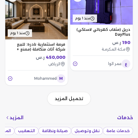
منذ 1 يوم
دريل (مثقاب كهربائي لاسلكي)
منذ 1 يوم
DayPlus
190
ر.س
فرصة استثمارية نادرة: للبيع
شركة أثاث متكاملة (مصنع +
مكة المكرمة
معرض + مكاتب إدارية)
450,000
ر.س
ع
عمر الوا
الرياض
Mohammed
M
تحميل المزيد
خدمات
المزيد
خدمات عامة
نقل وتوصيل
صيانة ونظافة
التعقيب
المقاو