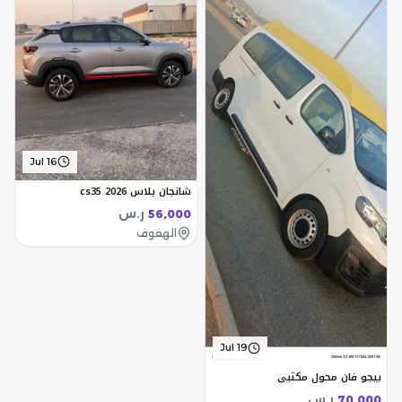
Jul 16
شانجان بلاس cs35 2026
ر.س
56,000
الهفوف
Jul 19
بيجو فان محول مكتبي
ر.س
70,000