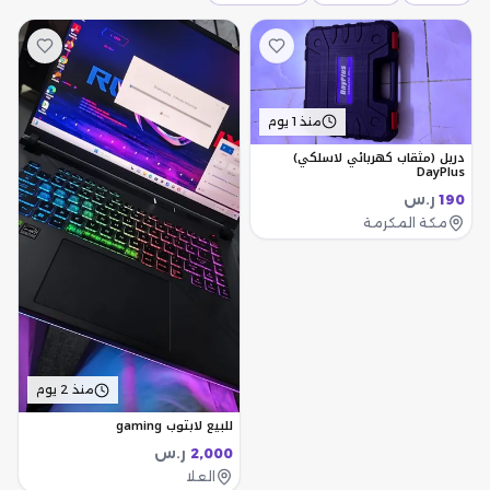
منذ 1 يوم
دريل (مثقاب كهربائي لاسلكي)
DayPlus
ر.س
190
مكة المكرمة
منذ 2 يوم
للبيع لابتوب gaming
ر.س
2,000
العلا