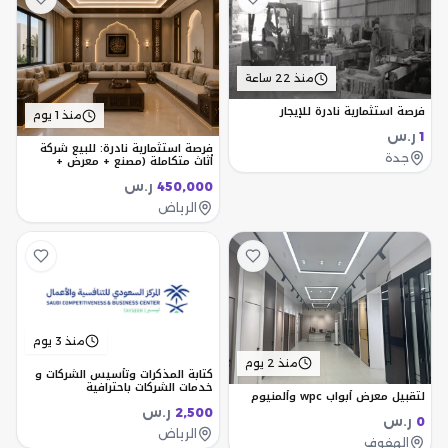
منذ 22 ساعة
فرصة استثمارية نادرة للإيجار
منذ 1 يوم
ر.س
1
فرصة استثمارية نادرة: للبيع شركة
جدة
أثاث متكاملة (مصنع + معرض +
مكاتب إدارية)
ر.س
450,000
الرياض
منذ 3 يوم
منذ 2 يوم
كتابة المذكرات وتأسيس الشركات و
خدمات الشركات باحترافية
لتقبيل معرض أبواب wpc وألمنيوم
ر.س
2,500
ر.س
0
الرياض
الهفوف