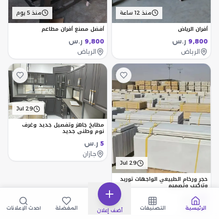
منذ 12 ساعة
منذ 5 يوم
أفران الرياض
أفضل مصنع أفران مطاعم
ر.س
ر.س
9,800
9,800
الرياض
الرياض
Jul 29
مطابخ جاهز وتفصيل جديد وغرف
نوم وطني جديد
ر.س
5
جازان
Jul 29
حجر ورخام الطبيعي الواجهات توريد
وتركيب وتصميم
ر.س
130
الرياض
الرئيسية
التصنيفات
المفضلة
أحدث الإعلانات
أضف إعلان