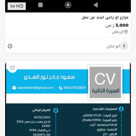
Jul 31
مزارع او راعي ابحث عن عمل
3,000
ر.س
الرياض
ا
ابو مازن